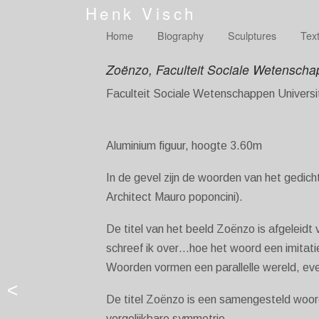
Henk Visch
Home
Biography
Sculptures
Tex
Zoënzo, Faculteit Sociale Wetenschap
Faculteit Sociale Wetenschappen Universi
Aluminium figuur, hoogte 3.60m
In de gevel zijn de woorden van het gedich
Architect Mauro poponcini).
De titel van het beeld Zoënzo is afgeleid
schreef ik over…hoe het woord een imitatie 
Woorden vormen een parallelle wereld, eve
<
De titel Zoënzo is een samengesteld woord
vergelijkbare symmetrie.