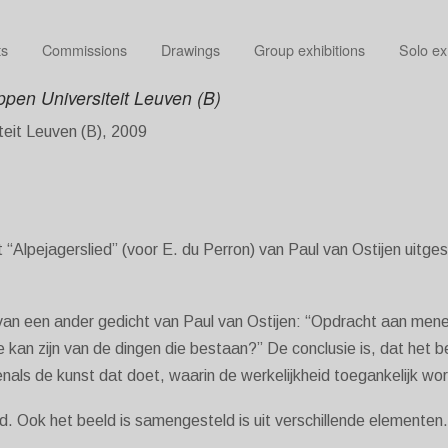
ts
Commissions
Drawings
Group exhibitions
Solo ex
pen Universiteit Leuven (B)
teit Leuven (B), 2009
t “Alpejagerslied” (voor E. du Perron) van Paul van Ostijen uitge
t van een ander gedicht van Paul van Ostijen: “Opdracht aan men
kan zijn van de dingen die bestaan?” De conclusie is, dat het be
nals de kunst dat doet, waarin de werkelijkheid toegankelijk wo
. Ook het beeld is samengesteld is uit verschillende elemente