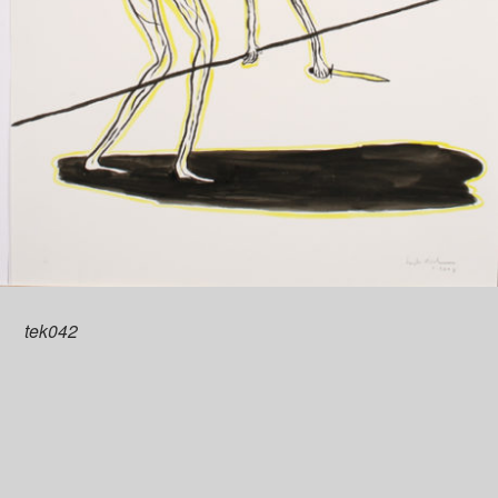
tek042