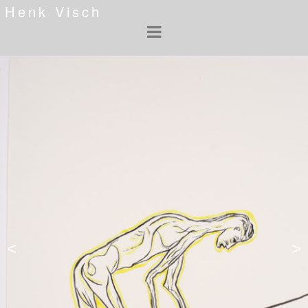
Henk Visch
<
>