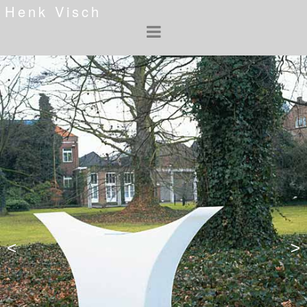
Henk Visch
<
>