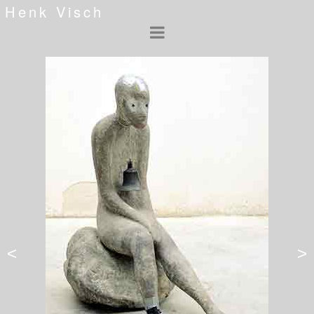
Henk Visch
<
>