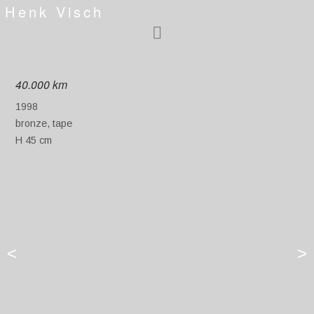
Henk Visch
40.000 km
1998
bronze, tape
H 45 cm
<
>