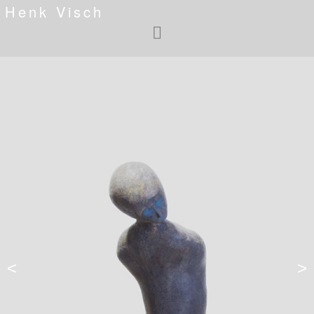
Henk Visch
<
>