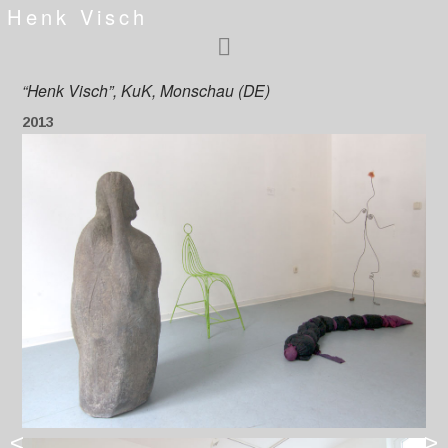
Henk Visch
“Henk Visch”, KuK, Monschau (DE)
2013
<
>