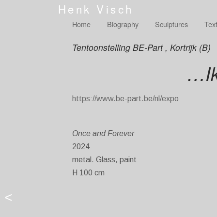
Henk Visch
Home
Biography
Sculptures
Tex
Tentoonstelling BE-Part , Kortrijk (B)
…Ik
https://www.be-part.be/nl/expo
Once and Forever
2024
metal. Glass, paint
H 100 cm
<