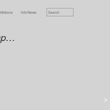
hibitions
Info/News
aap…
>