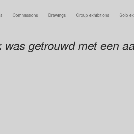
ts
Commissions
Drawings
Group exhibitions
Solo ex
 was getrouwd met een 