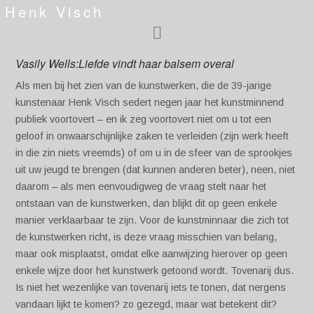
Henk Visch
Vasily Wells:Liefde vindt haar balsem overal
Als men bij het zien van de kunstwerken, die de 39-jarige
kunstenaar Henk Visch sedert negen jaar het kunstminnend
publiek voortovert – en ik zeg voortovert niet om u tot een
geloof in onwaarschijnlijke zaken te verleiden (zijn werk heeft
in die zin niets vreemds) of om u in de sfeer van de sprookjes
uit uw jeugd te brengen (dat kunnen anderen beter), neen, niet
daarom – als men eenvoudigweg de vraag stelt naar het
ontstaan van de kunstwerken, dan blijkt dit op geen enkele
manier verklaarbaar te zijn. Voor de kunstminnaar die zich tot
de kunstwerken richt, is deze vraag misschien van belang,
maar ook misplaatst, omdat elke aanwijzing hierover op geen
enkele wijze door het kunstwerk getoond wordt. Tovenarij dus.
Is niet het wezenlijke van tovenarij iets te tonen, dat nergens
vandaan lijkt te komen? zo gezegd, maar wat betekent dit?