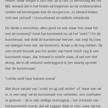
heden. Maar vergist u zich niet, dit is niet zo eenvoudig als het
lijkt, iemand die in het heden wil beginnen en de schitterendste
steden wil binnengaan met de morgenzon, zo iemand belast
zich met zichzelf ! Onvoorbereid en wellicht onbedoeld.
Nu denkt u misschien, alles goed en wel, maar hoe staat het
met de tovenarij? Komt het kunstwerk nu uit het “niets”? En de
kunstenaar, wat vindt de kunstenaar hiervan, wat zegt hij (nee,
we dwingen hem niet, we luisteren). Ik kan u dit nog melden. Bij
een recent bezoek aan het atelier van Henk Visch zag ik een
kunstwerk staan, dat, hoewel in onaffe staat, al wel een titel
droeg, die in dit verband veelzeggend is (en daarbij spreekt
hier de kunstenaar)
“Liefde vindt haar balsem overal”
Met deze variant van “zoekt en gij zult vinden” of “waar een wil
is, is een weg” wil de kunstenaar ons verleiden, ons overhalen
te geloven – dit is mijn stellige overtuiging – het ontstaan van
het kunstwerk overal, dat wil zeggen dáár te zien, waar wij het