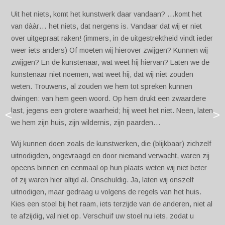
Uit het niets, komt het kunstwerk daar vandaan? …komt het
van dààr… het niets, dat nergens is. Vandaar dat wij er niet
over uitgepraat raken! (immers, in de uitgestrektheid vindt ieder
weer iets anders) Of moeten wij hierover zwijgen? Kunnen wij
zwijgen? En de kunstenaar, wat weet hij hiervan? Laten we de
kunstenaar niet noemen, wat weet hij, dat wij niet zouden
weten. Trouwens, al zouden we hem tot spreken kunnen
dwingen: van hem geen woord. Op hem drukt een zwaardere
last, jegens een grotere waarheid; hij weet het niet. Neen, laten
<
>
we hem zijn huis, zijn wildernis, zijn paarden…
Wij kunnen doen zoals de kunstwerken, die (blijkbaar) zichzelf
uitnodigden, ongevraagd en door niemand verwacht, waren zij
opeens binnen en eenmaal op hun plaats weten wij niet beter
of zij waren hier altijd al. Onschuldig. Ja, laten wij onszelf
uitnodigen, maar gedraag u volgens de regels van het huis.
Kies een stoel bij het raam, iets terzijde van de anderen, niet al
te afzijdig, val niet op. Verschuif uw stoel nu iets, zodat u