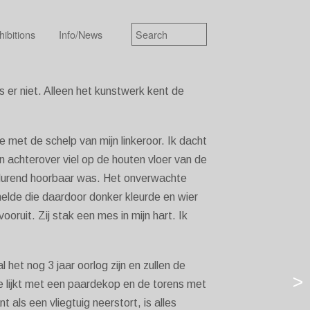
hibitions
Info/News
 is er niet. Alleen het kunstwerk kent de
 met de schelp van mijn linkeroor. Ik dacht
n achterover viel op de houten vloer van de
tdurend hoorbaar was. Het onverwachte
helde die daardoor donker kleurde en wier
oruit. Zij stak een mes in mijn hart. Ik
 het nog 3 jaar oorlog zijn en zullen de
>
 lijkt met een paardekop en de torens met
t als een vliegtuig neerstort, is alles