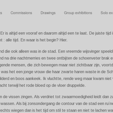
ts
Commissions
Drawings
Group exhibitions
Solo ex
r is altijd een vooraf en daarom altijd een te laat. De juiste tijd
nt : alle tijd. En waar is het begin? Hier.
nd die ook alleen was in de stad. Een vreemde wijsvinger speelde
nd na drie nachtmerries en twee ontbijten de schoenveter brak e
jgende mensen, die zich bewegen maar niet zichtbaar zijn, voor
eval was het een jonge vrouw die haar zwarte haren waste in de Sc
wilderd en boos aankeek. Ik vluchtte, rende weg maar kwam niet vo
acht terwijl het rode bloed op de vloer druppelde.
en de vissen zingen. Als verdriet tot zwaarmoedigheid leidt dan zal
wassen. Als bij zonsondergang de contour van de stad een ruïne
echts wiegen dan is het tijd om stil te staan en niet te lachen wan