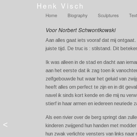
Henk Visch
Home
Biography
Sculptures
Tex
Voor Norbert Schwontkowski
Aan alles gaat iets vooraf dat mij ontgaat. E
juiste tijd. De truc is : stilstand. Dit beteke
Ik was alleen in de stad en dacht aan iema
aan het eerste dat ik zag toen ik vanochte
zelfgebouwde hut waar het geluid van zwi
heeft alles om perfect te zijn en in dit g
navel ik sinds kort kende en die mij nu ver
stierf in haar armen en iedereen neuriede z
Als een rivier over de berg springt dan zull
<
kinderen zwijgend hun handen met modder 
hun zwak verlichte vensters van links naar r