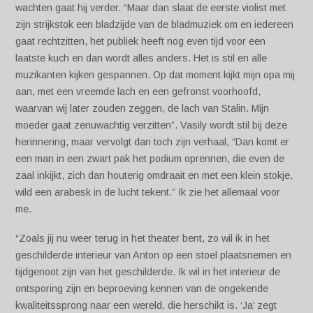
wachten gaat hij verder. “Maar dan slaat de eerste violist met
zijn strijkstok een bladzijde van de bladmuziek om en iedereen
gaat rechtzitten, het publiek heeft nog even tijd voor een
laatste kuch en dan wordt alles anders. Het is stil en alle
muzikanten kijken gespannen. Op dat moment kijkt mijn opa mij
aan, met een vreemde lach en een gefronst voorhoofd,
waarvan wij later zouden zeggen, de lach van Stalin. Mijn
moeder gaat zenuwachtig verzitten”. Vasily wordt stil bij deze
herinnering, maar vervolgt dan toch zijn verhaal, “Dan komt er
een man in een zwart pak het podium oprennen, die even de
zaal inkijkt, zich dan houterig omdraait en met een klein stokje,
wild een arabesk in de lucht tekent.” Ik zie het allemaal voor
me.
“Zoals jij nu weer terug in het theater bent, zo wil ik in het
geschilderde interieur van Anton op een stoel plaatsnemen en
tijdgenoot zijn van het geschilderde. Ik wil in het interieur de
ontsporing zijn en beproeving kennen van de ongekende
kwaliteitssprong naar een wereld, die herschikt is. ‘Ja’ zegt