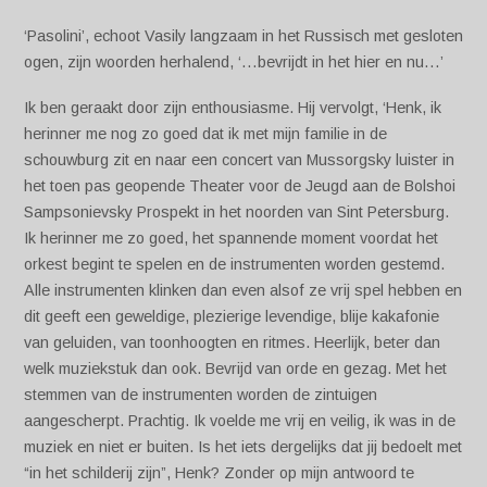
‘Pasolini’, echoot Vasily langzaam in het Russisch met gesloten
ogen, zijn woorden herhalend, ‘…bevrijdt in het hier en nu…’
Ik ben geraakt door zijn enthousiasme. Hij vervolgt, ‘Henk, ik
herinner me nog zo goed dat ik met mijn familie in de
schouwburg zit en naar een concert van Mussorgsky luister in
het toen pas geopende Theater voor de Jeugd aan de Bolshoi
Sampsonievsky Prospekt in het noorden van Sint Petersburg.
Ik herinner me zo goed, het spannende moment voordat het
orkest begint te spelen en de instrumenten worden gestemd.
Alle instrumenten klinken dan even alsof ze vrij spel hebben en
dit geeft een geweldige, plezierige levendige, blije kakafonie
van geluiden, van toonhoogten en ritmes. Heerlijk, beter dan
welk muziekstuk dan ook. Bevrijd van orde en gezag. Met het
stemmen van de instrumenten worden de zintuigen
aangescherpt. Prachtig. Ik voelde me vrij en veilig, ik was in de
muziek en niet er buiten. Is het iets dergelijks dat jij bedoelt met
“in het schilderij zijn”, Henk? Zonder op mijn antwoord te