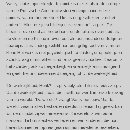
Vasily, ‘dat is opmerkelijk, de ruimte is niet zoals in de collage
van de Russische Constructivisten verknipt in meerdere
ruimtes, waarin het ene beeld los is en gescheiden van het
andere’. ‘Alles in zijn schilderijen is even oud’, zeg ik. ‘De
bloem is even oud als het behang en de tafel is even oud als
de vloer en de Pin-up is even oud als een meanderende lijn en
daarbij is alles ondergeschikt aan een grillig spel van vorm en
kleur. Het werk is niet psychologisch te duiden, er spookt geen
schuldvraag of moraliteit rond, er is geen symboliek. Daarom is
het schilderij ook zo toegankelijk en vriendelijk en uitnodigend
en geeft het je onbelemmerd toegang tot … de werkelijkheid.’
‘De werkelijkheid, Henk?’, zegt Vasily, alsof ik iets fouts zeg…
‘Ja, de werkelijkheid, zoals die zichtbaar wordt in onze beleving
van de wereld.’ ‘De wereld?’ vraagt Vasily opnieuw. ‘Ja, de
wereld, waarin alles bestaat en die door niemand opgeëist kan
worden, omdat zij van iedereen is. De wereld is van oude
mensen, die hun sleutels verliezen en van kinderen, die hun
haren kammen en op reis gaan om hun moeder te bezoeken,