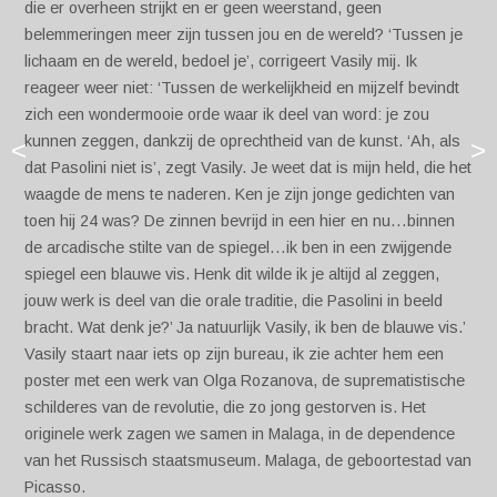
die er overheen strijkt en er geen weerstand, geen
belemmeringen meer zijn tussen jou en de wereld? ‘Tussen je
lichaam en de wereld, bedoel je’, corrigeert Vasily mij. Ik
reageer weer niet: ‘Tussen de werkelijkheid en mijzelf bevindt
zich een wondermooie orde waar ik deel van word: je zou
kunnen zeggen, dankzij de oprechtheid van de kunst. ‘Ah, als
<
>
dat Pasolini niet is’, zegt Vasily. Je weet dat is mijn held, die het
waagde de mens te naderen. Ken je zijn jonge gedichten van
toen hij 24 was? De zinnen bevrijd in een hier en nu…binnen
de arcadische stilte van de spiegel…ik ben in een zwijgende
spiegel een blauwe vis. Henk dit wilde ik je altijd al zeggen,
jouw werk is deel van die orale traditie, die Pasolini in beeld
bracht. Wat denk je?’ Ja natuurlijk Vasily, ik ben de blauwe vis.’
Vasily staart naar iets op zijn bureau, ik zie achter hem een
poster met een werk van Olga Rozanova, de suprematistische
schilderes van de revolutie, die zo jong gestorven is. Het
originele werk zagen we samen in Malaga, in de dependence
van het Russisch staatsmuseum. Malaga, de geboortestad van
Picasso.