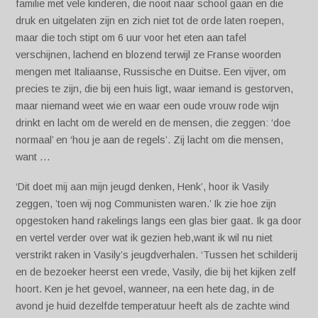
familie met vele kinderen, die nooit naar school gaan en die
druk en uitgelaten zijn en zich niet tot de orde laten roepen,
maar die toch stipt om 6 uur voor het eten aan tafel
verschijnen, lachend en blozend terwijl ze Franse woorden
mengen met Italiaanse, Russische en Duitse. Een vijver, om
precies te zijn, die bij een huis ligt, waar iemand is gestorven,
maar niemand weet wie en waar een oude vrouw rode wijn
drinkt en lacht om de wereld en de mensen, die zeggen: ‘doe
normaal’ en ‘hou je aan de regels’. Zij lacht om die mensen,
want …
‘Dit doet mij aan mijn jeugd denken, Henk’, hoor ik Vasily
zeggen, ’toen wij nog Communisten waren.’ Ik zie hoe zijn
opgestoken hand rakelings langs een glas bier gaat. Ik ga door
en vertel verder over wat ik gezien heb,want ik wil nu niet
verstrikt raken in Vasily’s jeugdverhalen. ‘Tussen het schilderij
en de bezoeker heerst een vrede, Vasily, die bij het kijken zelf
hoort. Ken je het gevoel, wanneer, na een hete dag, in de
avond je huid dezelfde temperatuur heeft als de zachte wind